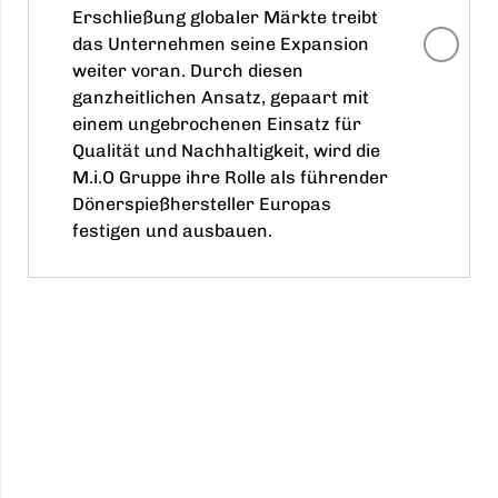
Erschließung globaler Märkte treibt
das Unternehmen seine Expansion
weiter voran. Durch diesen
ganzheitlichen Ansatz, gepaart mit
einem ungebrochenen Einsatz für
Qualität und Nachhaltigkeit, wird die
M.i.O Gruppe ihre Rolle als führender
Dönerspießhersteller Europas
festigen und ausbauen.
Die Entwicklung der DüPo, jetzt bekannt als
M.i.O Gruppe, ist eine Geschichte von Hingabe,
Innovation und kontinuierlichem Wachstum.
Diese Reise, geprägt von bedeutenden